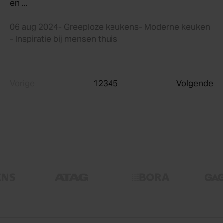
en ...
06 aug 2024
- Greeploze keukens
- Moderne keuken
- Inspiratie bij mensen thuis
Vorige
1
2
3
4
5
Volgende