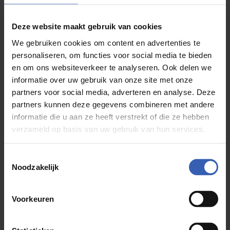
07 mei 2025
- Design keukens
- Moderne keuken
Deze website maakt gebruik van cookies
We gebruiken cookies om content en advertenties te
personaliseren, om functies voor social media te bieden
en om ons websiteverkeer te analyseren. Ook delen we
informatie over uw gebruik van onze site met onze
partners voor social media, adverteren en analyse. Deze
partners kunnen deze gegevens combineren met andere
informatie die u aan ze heeft verstrekt of die ze hebben
verzameld op basis van uw gebruik van hun services.
Toestemmingsselectie
Noodzakelijk
Moderne elegantia: de harmonie van
Voorkeuren
donkere tinten en warm hout
Deze keukenopstelling combineert een stijlvolle