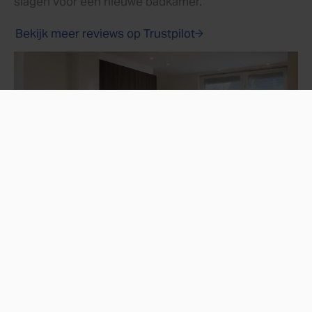
slagen voor een nieuwe badkamer."
Bekijk meer reviews op Trustpilot