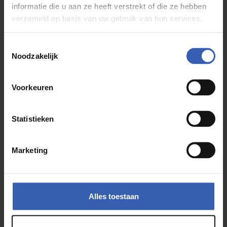
informatie die u aan ze heeft verstrekt of die ze hebben
verzameld op basis van uw gebruik van hun services.
Bewonder dit type
keuken in onze
Toestemmingsselectie
Noodzakelijk
showroom
Voorkeuren
Maak een afspraak
Statistieken
Marketing
Alles toestaan