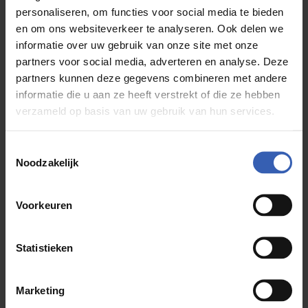
personaliseren, om functies voor social media te bieden
geven;
en om ons websiteverkeer te analyseren. Ook delen we
Geborsteld metaal als afwerking die zoveel mogelijk
informatie over uw gebruik van onze site met onze
vrij blijft van vlekken.
partners voor social media, adverteren en analyse. Deze
partners kunnen deze gegevens combineren met andere
informatie die u aan ze heeft verstrekt of die ze hebben
verzameld op basis van uw gebruik van hun services.
Toestemmingsselectie
Noodzakelijk
Voorkeuren
Statistieken
Marketing