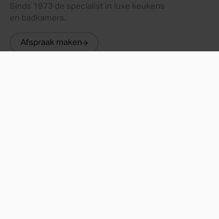
Sinds 1973 de specialist in luxe keukens
en badkamers.
Afspraak maken
Ontdek
Info
Adres
Openingstijden