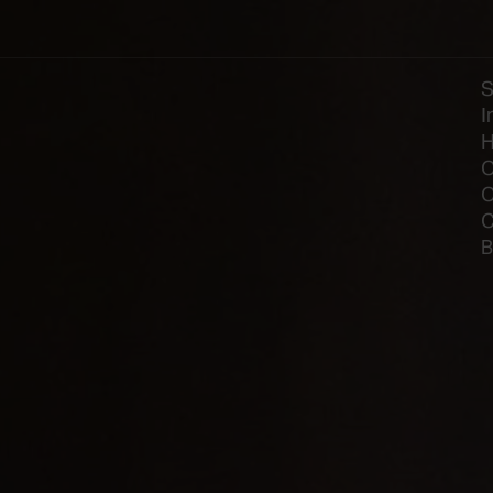
I
H
O
O
C
B