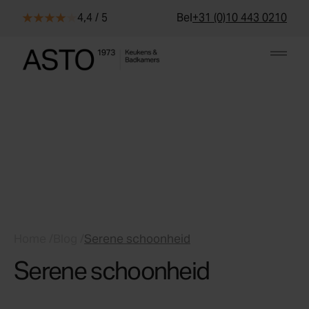
Skip to content
4,4 / 5
Bel
+31 (0)10 443 0210
Home
/
Blog
/
Serene schoonheid
Serene schoonheid