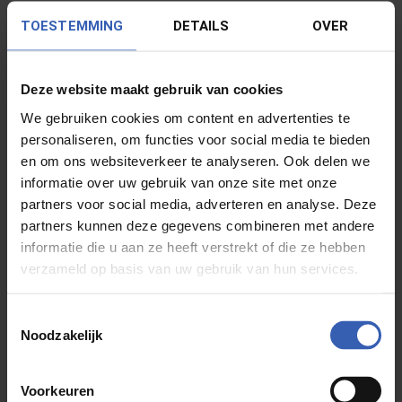
TOESTEMMING
DETAILS
OVER
Kom langs in onze
showroom in
Deze website maakt gebruik van cookies
We gebruiken cookies om content en advertenties te
Rotterdam
personaliseren, om functies voor social media te bieden
en om ons websiteverkeer te analyseren. Ook delen we
informatie over uw gebruik van onze site met onze
Maak een afspraak
partners voor social media, adverteren en analyse. Deze
partners kunnen deze gegevens combineren met andere
informatie die u aan ze heeft verstrekt of die ze hebben
verzameld op basis van uw gebruik van hun services.
Toestemmingsselectie
Noodzakelijk
Voorkeuren