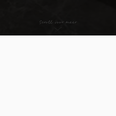
Scroll voor meer
ASTO is al meer dan vijftig jaar een vertrouwd adres
voor keukens in Rotterdam. Nu hebben we onze
showroom
volledig vernieuwd en uitgebreid tot een
totaalbeleving waar je keukens, badkamers en tegels
samen kunt ontdekken.
Alles
onder één dak