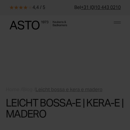
Skip to content
4,4 / 5
Bel
+31 (0)10 443 0210
Home
/
Blog
/
Leicht bossa e kera e madero
LEICHT BOSSA-E | KERA-E |
MADERO