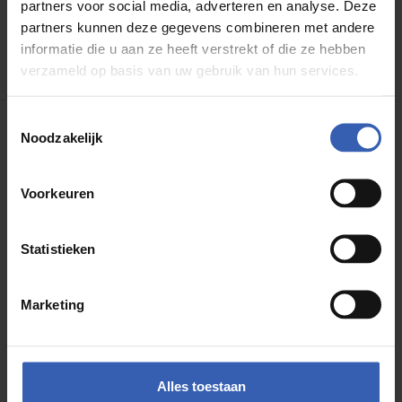
partners voor social media, adverteren en analyse. Deze
partners kunnen deze gegevens combineren met andere
informatie die u aan ze heeft verstrekt of die ze hebben
verzameld op basis van uw gebruik van hun services.
Toestemmingsselectie
Noodzakelijk
Kom langs in onze
showroom in
Voorkeuren
Rotterdam
Statistieken
Maak een afspraak
Marketing
Alles toestaan