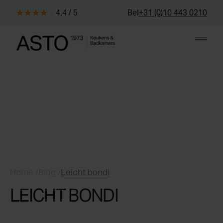
Skip to content
4,4 / 5
Bel
+31 (0)10 443 0210
Home
/
Blog
/
Leicht bondi
LEICHT BONDI