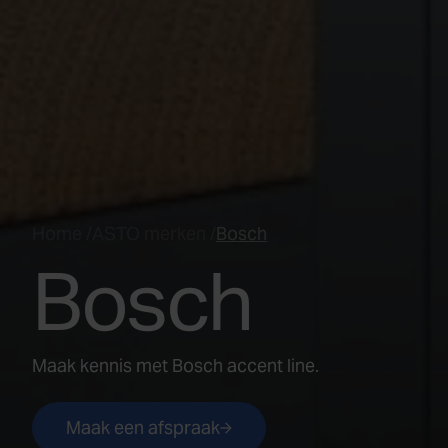
Home
/
ASTO merken
/
Bosch
Bosch
Maak kennis met Bosch accent line.
Maak een afspraak