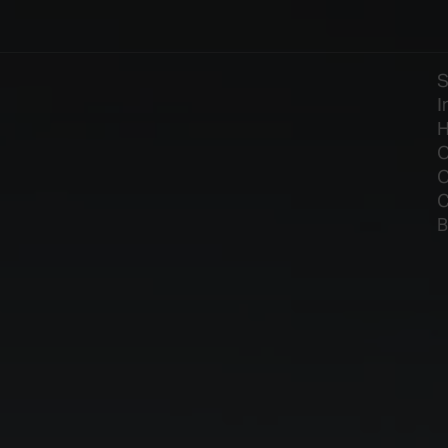
I
H
O
O
C
B